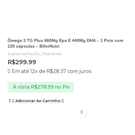
Ômega 3 TG Plus 660Mg Epa E 440Mg DHA – 1 Pote com
120 cápsulas – BiforNutri
Suplementação
,
Vitaminas
R$
299.99
Em até 12x de
R$
28.37
com juros
À vista
R$
278.99
no Pix
Adicionar Ao Carrinho