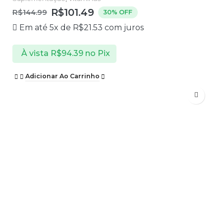
R$
101.49
R$
144.99
30% OFF
Em até 5x de
R$
21.53
com juros
À vista
R$
94.39
no Pix
Adicionar Ao Carrinho