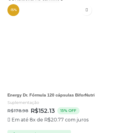
-15%
Energy Dr. Fórmula 120 cápsulas BiforNutri
Suplementação
R$
152.13
R$
178.98
15% OFF
Em até 8x de
R$
20.77
com juros