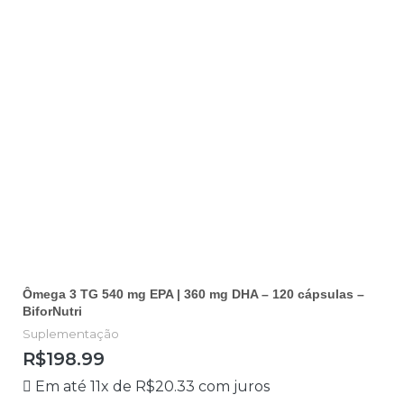
Ômega 3 TG 540 mg EPA | 360 mg DHA – 120 cápsulas –
BiforNutri
Suplementação
R$
198.99
Em até 11x de
R$
20.33
com juros