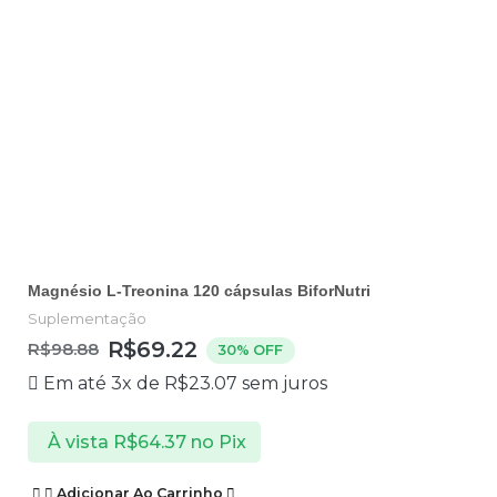
Magnésio L-Treonina 120 cápsulas BiforNutri
Suplementação
R$
69.22
R$
98.88
30% OFF
Em até 3x de
R$
23.07
sem juros
À vista
R$
64.37
no Pix
Adicionar Ao Carrinho