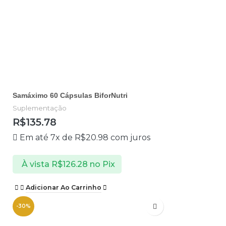
Samáximo 60 Cápsulas BiforNutri
Suplementação
R$
135.78
Em até 7x de
R$
20.98
com juros
À vista
R$
126.28
no Pix
Adicionar Ao Carrinho
-30%